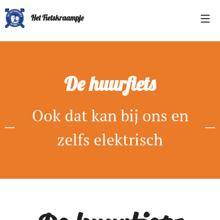
Het Fietskraampje
De huurfiets
Ook dat kan bij ons en
zelfs elektrisch